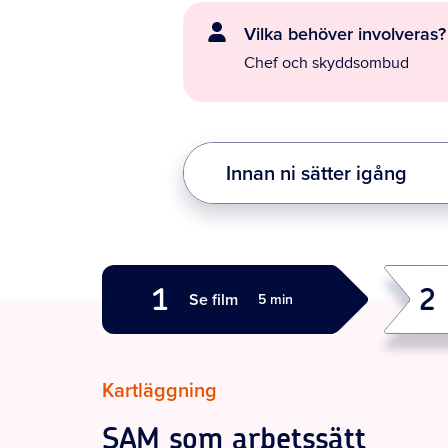
Vilka behöver involveras?
Chef och skyddsombud
Innan ni sätter igång
1
2
Se film
5 min
Kartläggning
SAM som arbetssätt