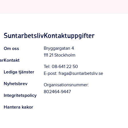
Suntarbetsliv
Kontaktuppgifter
Om oss
Bryggargatan 4
111 21 Stockholm
ar
Kontakt
Tel:
08-641 22 50
Lediga tjänster
E-post:
fraga@suntarbetsliv.se
Nyhetsbrev
Organisationsnummer:
802464-9447
Integritetspolicy
Hantera kakor